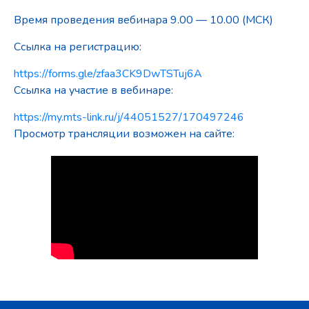
Время проведения вебинара 9.00 — 10.00 (МСК)
Ссылка на регистрацию:
https://forms.gle/zfaa3CK9DwTSTuj6A
Ссылка на участие в вебинаре:
https://my.mts-link.ru/j/44051527/170497246
Просмотр трансляции возможен на сайте: