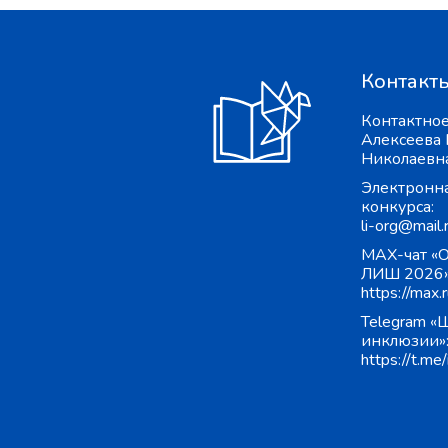
Контакт
Контактное
Алексеева
Николаевн
Электронна
конкурса:
li-org@mail.
MAX-чат «
ЛИШ 2026»
https://max.r
Telegram «
инклюзии»
https://t.me/