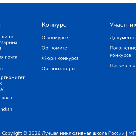
ы
Конкурс
Участни
 лицо:
О конкурсе
Документ
 Марина
Оргкомитет
Положение
а
конкурсе
я почта
Жюри конкурса
Письмо в 
ru
Организаторы
Оргкомитет
:
u/
Школа
:
inclish
Copyright © 2026 Лучшая инклюзивная школа России | М